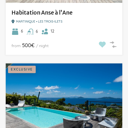
Habitation Anse à l’Ane
MARTINIQUE • LES TROIS-ILETS
12
6
6
500€
from
/ night
EXCLUSIVE