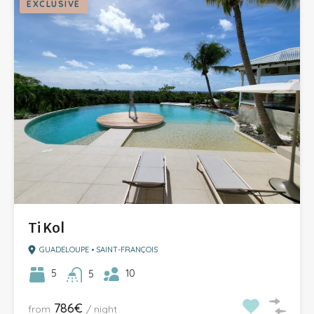
EXCLUSIVE
Ti Kol
GUADELOUPE • SAINT-FRANÇOIS
10
5
5
786€
from
/ night