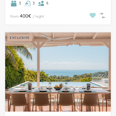
6
3
3
400€
from
/ night
EXCLUSIVE