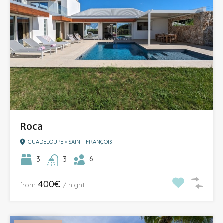
Roca
GUADELOUPE • SAINT-FRANÇOIS
6
3
3
400€
from
/ night