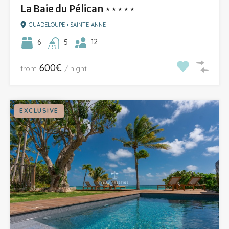
La Baie du Pélican ⋆⋆⋆⋆⋆
GUADELOUPE • SAINTE-ANNE
12
6
5
600€
from
/ night
EXCLUSIVE