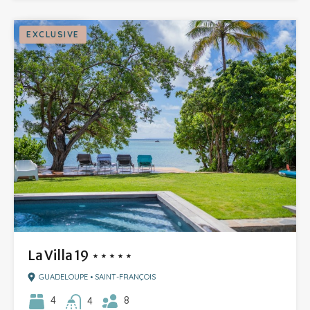
EXCLUSIVE
La Villa 19 ⋆⋆⋆⋆⋆
GUADELOUPE • SAINT-FRANÇOIS
8
4
4