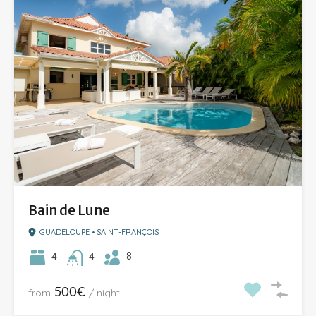
Bain de Lune
GUADELOUPE • SAINT-FRANÇOIS
8
4
4
500€
from
/ night