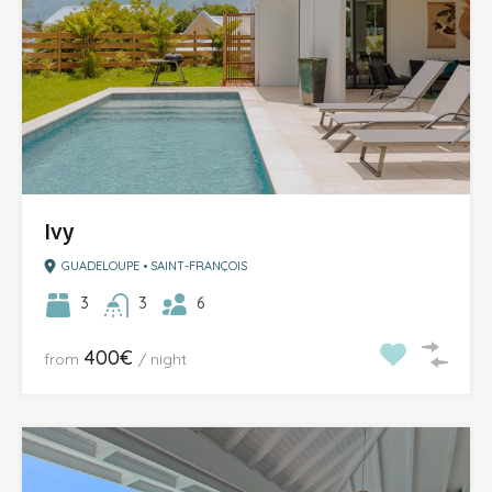
Ivy
GUADELOUPE • SAINT-FRANÇOIS
6
3
3
400€
from
/ night