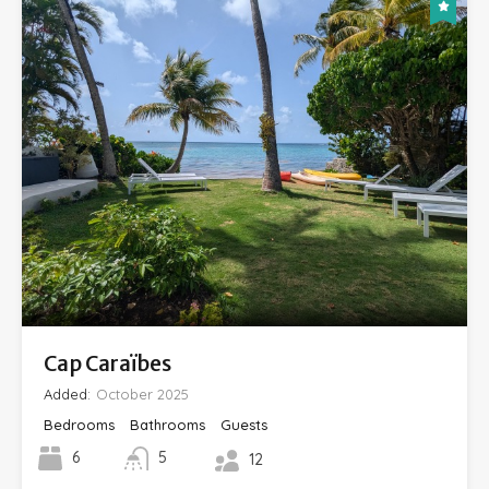
Cap Caraïbes
Added:
October 2025
Bedrooms
Bathrooms
Guests
6
5
12