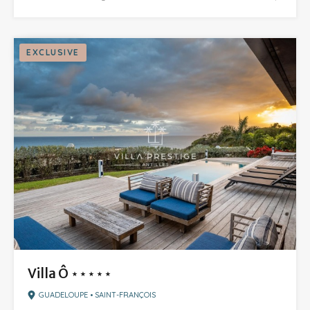
EXCLUSIVE
Villa Ô ⋆⋆⋆⋆⋆
GUADELOUPE • SAINT-FRANÇOIS