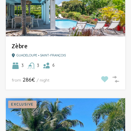
Zèbre
GUADELOUPE • SAINT-FRANÇOIS
6
3
3
286€
from
/ night
EXCLUSIVE