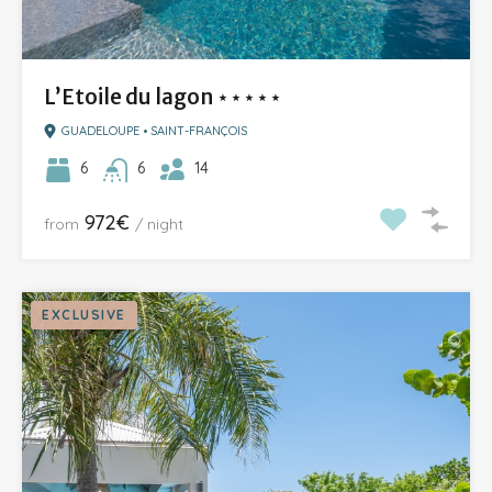
L’Etoile du lagon ⋆⋆⋆⋆⋆
GUADELOUPE • SAINT-FRANÇOIS
14
6
6
972€
from
/ night
EXCLUSIVE