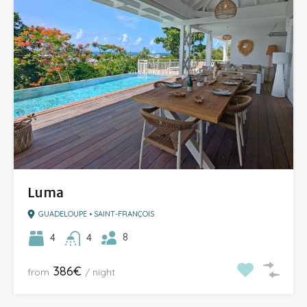
Luma
GUADELOUPE • SAINT-FRANÇOIS
8
4
4
386€
from
/ night