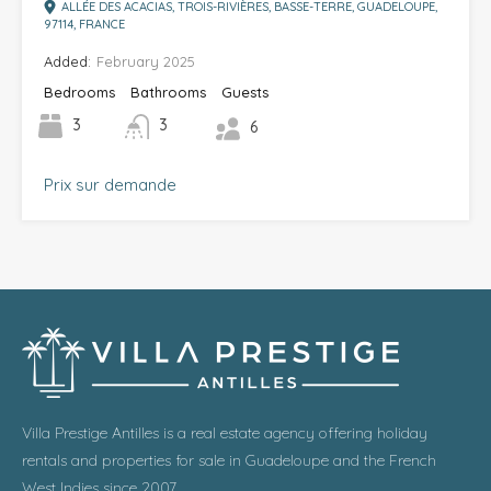
ALLÉE DES ACACIAS, TROIS-RIVIÈRES, BASSE-TERRE, GUADELOUPE,
97114, FRANCE
Added:
February 2025
Bedrooms
Bathrooms
Guests
3
3
6
Prix sur demande
Villa Prestige Antilles is a real estate agency offering holiday
rentals and properties for sale in Guadeloupe and the French
West Indies since 2007.