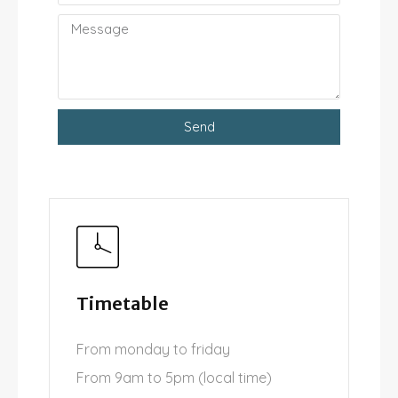
Send
Timetable
From monday to friday
From 9am to 5pm (local time)