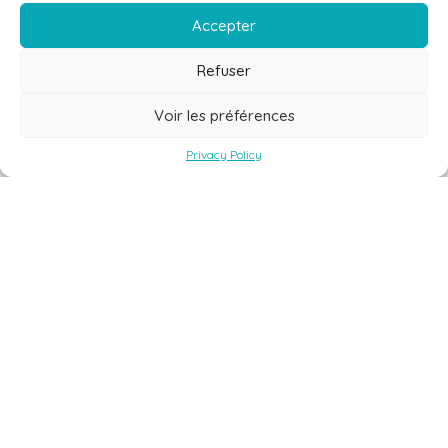
Accepter
Refuser
Voir les préférences
Privacy Policy
Villa Prestige Antilles is a real estate agency offering holiday
rentals and properties for sale in Guadeloupe and the French
West Indies since 2007.