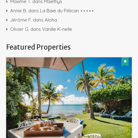
Maxime T.
dans
Maëthys
Annie B.
dans
La Baie du Pélican ⋆⋆⋆⋆⋆
Jérôme F.
dans
Aloha
Olivier G.
dans
Vanille K-nelle
Featured Properties