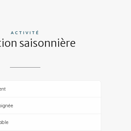
ACTIVITÉ
ion saisonnière
ent
oignée
able