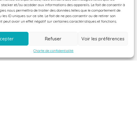
 stocker et/ou accéder aux informations des appareils. Le fait de consentir à
gies nous permettra de traiter des données telles que le comportement de
 les ID uniques sur ce site. Le fait de ne pas consentir ou de retirer son
 peut avoir un effet négatif sur certaines caractéristiques et fonctions.
cepter
Refuser
Voir les préférences
Charte de confidentialité
Contactez-nous
 villa guadeloupe
Location +590 590 23 73 11
villa saint-françois
Vente +590 590 91 00 90