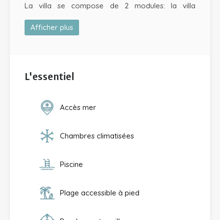
La villa se compose de 2 modules: la villa
principale avec deux chambres doubles
Afficher plus
climatisées avec salle de douche privative, une
chambre d’appoint avec un canapé lit pouvant
accueillir 2 enfants (-12ans).
L'essentiel
Une cuisine équipée avec cellier, un salon TV
ouvert sur la terrasse et la piscine qui est
Accès mer
l’élément central de la villa, vous offrant un lieu de
détente convivial avec ses transats et son petit
carbet extérieur pour déjeuner.
Chambres climatisées
Le deuxième module est un petit studio
Piscine
indépendant avec une chambre climatisée, une
salle de douche, une kitchenette équipée et une
Plage accessible à pied
petite terrasse avec table à manger donnant sur
un joli jardin.