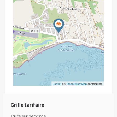
Leaflet
| ©
OpenStreetMap
contributors
Grille tarifaire
Tarifs sur demande...